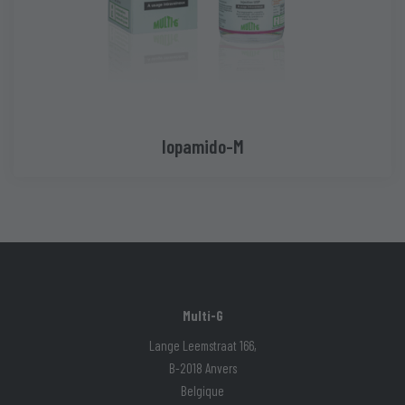
Iopamido-M
Multi-G
Lange Leemstraat 166,
B-2018 Anvers
Belgique