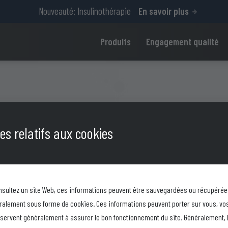
Nouveauté: Insulinothérapie
En savoir plus
Produits
Engagement qualité
s relatifs aux cookies
M
sultez un site Web, ces informations peuvent être sauvegardées ou récupérée
ralement sous forme de cookies. Ces informations peuvent porter sur vous, vo
t servent généralement à assurer le bon fonctionnement du site. Généralement, 