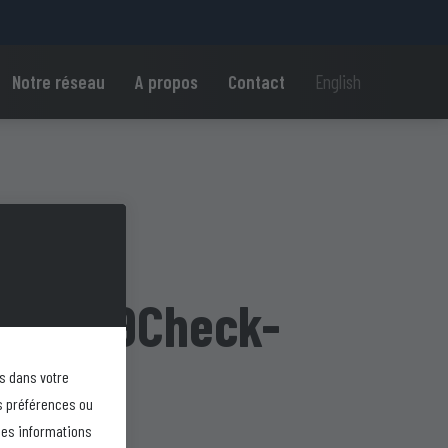
Notre réseau
A propos
Contact
English
ulti-G
Covid19Check-
MG
s dans votre
s préférences ou
les informations