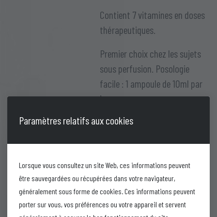
Contient 7 vitamines en doses
thérapeutiques.
Premier choix chez les sujets
sous perfusion. Posologie
facile : 1 ampoule de 10ml par
jour.
Paramètres relatifs aux cookies
Chaque ampoule contient:
Vitamine A ( Palmitate ) U.S.P.
………………10.000 U.I
Lorsque vous consultez un site Web, ces informations peuvent
Thiamine Hydrochloride U.S.P.
être sauvegardées ou récupérées dans votre navigateur,
………………50 mg
généralement sous forme de cookies. Ces informations peuvent
Riboflavine Phos. Sod. B.P.
porter sur vous, vos préférences ou votre appareil et servent
……………………10 mg