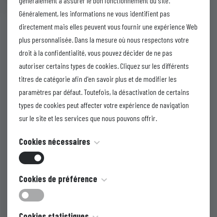
généralement à assurer le bon fonctionnement du site.
Nicotinamide B.P.
Généralement, les informations ne vous identifient pas
……………………………100 mg
directement mais elles peuvent vous fournir une expérience Web
D-Panthenol U.S.P.
plus personnalisée. Dans la mesure où nous respectons votre
droit à la confidentialité, vous pouvez décider de ne pas
……………………………25 mg
autoriser certains types de cookies. Cliquez sur les différents
Pyridoxine Hcl. U.S.P.
titres de catégorie afin d'en savoir plus et de modifier les
…………………………15 mg
paramètres par défaut. Toutefois, la désactivation de certains
Vitamine E Acetate (
types de cookies peut affecter votre expérience de navigation
Tocopheryl acetate U.S.P 5 mg
sur le site et les services que nous pouvons offrir.
Alcool Benzylique B.P.
Cookies nécessaires
………………………1,5% v/v
Brochure
Ces cookies sont nécessaires au fonctionnement du site Web
Cookies de préférence
et ils ne peuvent pas être désactivés. Ils ne sont
Ajouter au panier
généralement définis qu'en réponse à des mesures que vous
Ces cookies, également dénommés « cookies de
Cookies statistiques