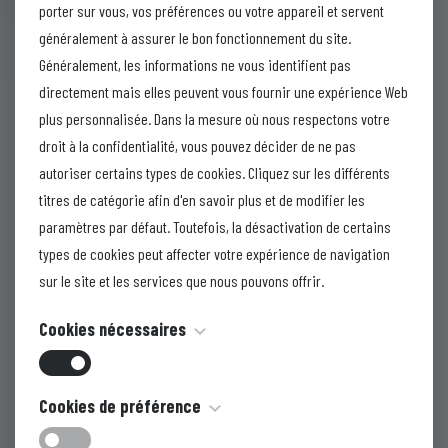
marques sur les 5 continents.
porter sur vous, vos préférences ou votre appareil et servent
La gamme de FertiPro est la plus
généralement à assurer le bon fonctionnement du site.
complète du marché: elle inclut tous
Généralement, les informations ne vous identifient pas
directement mais elles peuvent vous fournir une expérience Web
les tests de spermiologie, ainsi que
plus personnalisée. Dans la mesure où nous respectons votre
tous les milieux de culture et de
droit à la confidentialité, vous pouvez décider de ne pas
cryoconservation des gamètes et
autoriser certains types de cookies. Cliquez sur les différents
des ovocytes.
titres de catégorie afin d'en savoir plus et de modifier les
Les produits FertiPro sont les plus
paramètres par défaut. Toutefois, la désactivation de certains
compétitifs du marché et
types de cookies peut affecter votre expérience de navigation
garantissent des résultats de
sur le site et les services que nous pouvons offrir.
natalité supérieurs.
Cookies nécessaires
Ces cookies sont nécessaires au fonctionnement du site Web
Cookies de préférence
et ils ne peuvent pas être désactivés. Ils ne sont
Brochure