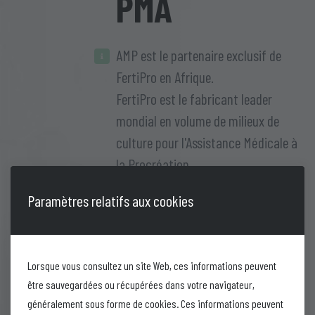
PMA
AMP est le partenaire exclusif de
FertiPro en Afrique.
FertiPro est le fabricant leader
mondial en volume de milieux de
culture pour l'Assistance Médicale à
la Procréation.
Les produits FertiPro sont reconnus
Paramètres relatifs aux cookies
dans le monde entier pour leur
excellente qualité, leur robustesse en
milieu extrême tel que l'Afrique, et
Lorsque vous consultez un site Web, ces informations peuvent
leur durée de vie supérieure. FertiPro
être sauvegardées ou récupérées dans votre navigateur,
fabrique pour de nombreuses
généralement sous forme de cookies. Ces informations peuvent