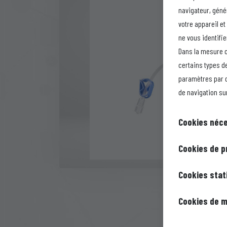
navigateur, géné
votre appareil e
ne vous identifi
Dans la mesure o
certains types de
paramètres par d
de navigation sur
Cookies néc
Ces cookies so
Cookies de p
désactivés. Il
Ces cookies, é
Cookies stat
qui correspond
mémoriser les 
confidentialit
Ces cookies, é
Cookies de m
laquelle vous 
de manière à ce
l'utilisation 
que vous puis
Ces cookies su
auquel cas cer