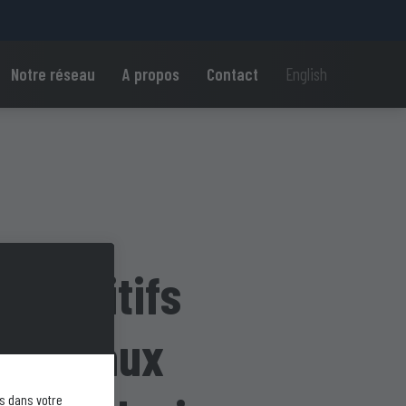
Notre réseau
A propos
Contact
English
ulti-G
Dispositifs
médicaux
s dans votre