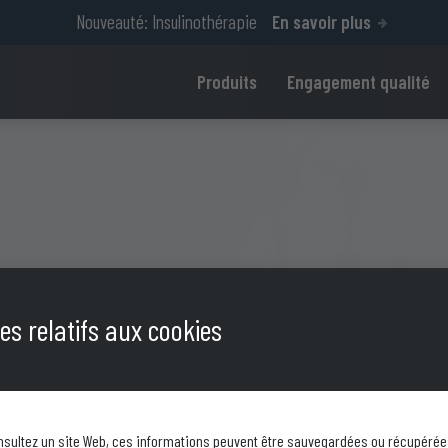
Nouveauté: Insulinothérapie
En savoir plus
Produits
Engagement qualité
M
s relatifs aux cookies
sultez un site Web, ces informations peuvent être sauvegardées ou récupérée