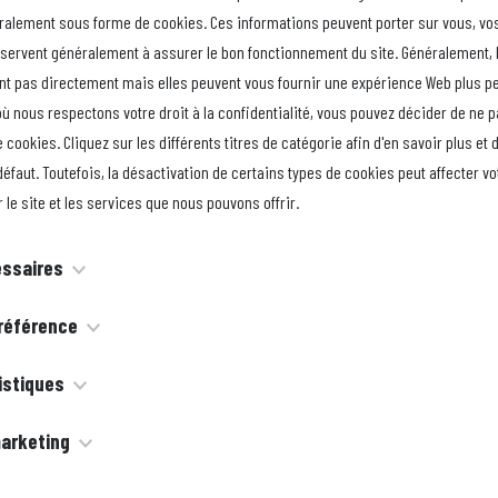
ralement sous forme de cookies. Ces informations peuvent porter sur vous, vo
t servent généralement à assurer le bon fonctionnement du site. Généralement, 
ent pas directement mais elles peuvent vous fournir une expérience Web plus p
Mu
ù nous respectons votre droit à la confidentialité, vous pouvez décider de ne p
fa
 cookies. Cliquez sur les différents titres de catégorie afin d'en savoir plus et 
gy
éfaut. Toutefois, la désactivation de certains types de cookies peut affecter v
et
 le site et les services que nous pouvons offrir.
No
essaires
gy
N'
nt nécessaires au fonctionnement du site Web et ils ne peuvent pas
référence
se
s ne sont généralement définis qu'en réponse à des mesures que vous 
galement dénommés « cookies de fonctionnalité », permettent à un 
istiques
ent à une demande de services, telle que la définition de vos préfér
choix effectués par le passé, notamment la langue que vous préférez,
é, la connexion ou le remplissage de formulaires. Vous pouvez régler v
galement dénommés « cookies de performance », recueillent des info
arketing
voulez des bulletins météorologiques ou votre identifiant et mot de pa
 qu'il vous avertisse de ces cookies ou qu'il vous laisse l'option de le
que vous faites d'un site Web, notamment les pages que vous avez consu
siez vous connecter automatiquement.
ivent votre activité en ligne afin d'aider les annonceurs à diffuser 
taines parties du site ne fonctionnent pas. Ces cookies n'enregistre