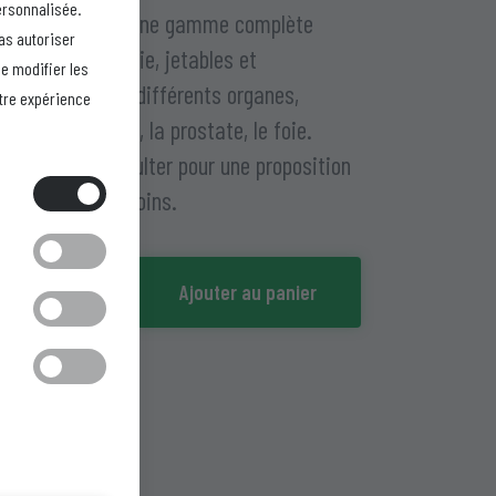
ersonnalisée.
lti-G dispose d'une gamme complète
as autoriser
aiguilles de biopsie, jetables et
de modifier les
utilisables, pour différents organes,
otre expérience
tamment le sein, la prostate, le foie.
uillez nous consulter pour une proposition
aptée à vos besoins.
 être
avez prises,
Brochure
Ajouter au panier
site Web de
ences de
 la région pour
otre navigateur
rmations sur
sse, ceci afin
s bloquer,
ltées et les
des annonces
nt aucune
tifier. Tout
s cookies
nalités du site
agit de cookies