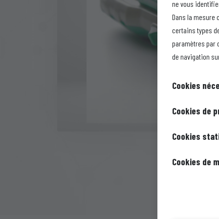
ne vous identifi
Dans la mesure o
certains types de
paramètres par d
de navigation sur
Cookies néc
Ces cookies so
Cookies de p
désactivés. Il
Ces cookies, é
Cookies stat
qui correspond
mémoriser les 
confidentialit
Ces cookies, é
Cookies de m
laquelle vous 
de manière à ce
l'utilisation 
que vous puis
Ces cookies su
auquel cas cer
liens sur lesq
plus pertinente
information su
est agrégé et 
peuvent partag